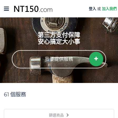
Toggle
登入
或
加入我們
navigation
第三方支付保障
安心搞定大小事
我要提供服務
61
個服務
篩選商品