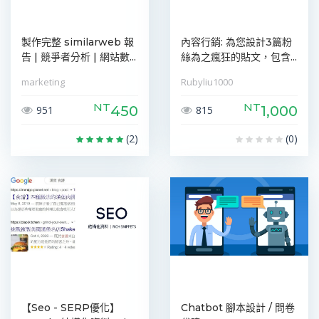
製作完整 similarweb 報
內容行銷: 為您設計3篇粉
告 | 競爭者分析 | 網站數...
絲為之瘋狂的貼文，包含...
marketing
Rubyliu1000
NT
NT
450
1,000
951
815
(2)
(0)
【Seo - SERP優化】
Chatbot 腳本設計 / 問卷