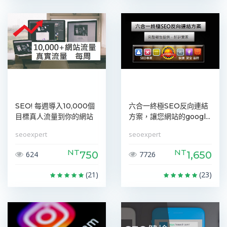
SEO! 每週導入10,000個
六合一終極SEO反向連結
目標真人流量到你的網站
方案，讓您網站的googl...
seoexpert
seoexpert
NT
NT
750
1,650
624
7726
(21)
(23)