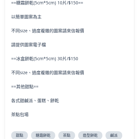
==糖霜餅乾(5cm*5cm) 10片/$150==
以簡單圖案為主
不同size、過度複雜的圖案請來信報價
請提供圖案電子檔
==冰盒餅乾(5cm*5cm) 30片/$150
不同size、過度複雜的圖案請來信報價
==其他甜點==
各式甜鹹派、蛋糕、餅乾
茶點包場
甜點
糖霜餅乾
茶點
造型餅乾
鹹派