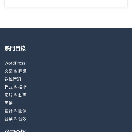
熱門目錄
WordPress
文案 & 翻譯
數位行銷
程式 & 技術
影片 & 動畫
商業
設計 & 圖像
音樂 & 音效