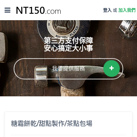
Toggle
登入
或
加入我們
navigation
第三方支付保障
安心搞定大小事
我要提供服務
糖霜餅乾/甜點製作/茶點包場