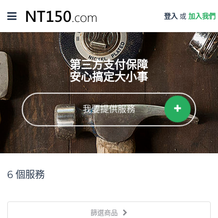
Toggle
登入
或
加入我們
navigation
第三方支付保障
安心搞定大小事
我要提供服務
6
個服務
篩選商品