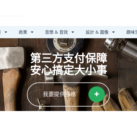
畫
商業
音樂 & 音效
設計 & 圖像
趣味
第三方支付保障
安心搞定大小事
我要提供服務