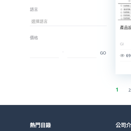
語言
產品
價格
GI
-
GO
69
1
2
熱門目錄
公司