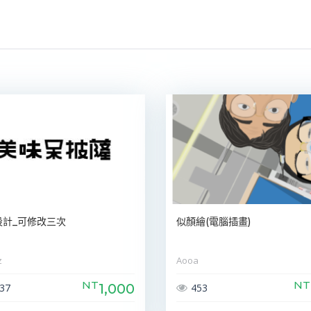
設計_可修改三次
似顏繪(電腦插畫)
z
Aooa
NT
NT
1,000
37
453